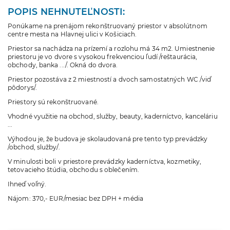
POPIS NEHNUTEĽNOSTI:
Ponúkame na prenájom rekonštruovaný priestor v absolútnom
centre mesta na Hlavnej ulici v Košiciach.
Priestor sa nachádza na prízemí a rozlohu má 34 m2. Umiestnenie
priestoru je vo dvore s vysokou frekvenciou ľudí /reštaurácia,
obchody, banka .../. Okná do dvora.
Priestor pozostáva z 2 miestností a dvoch samostatných WC /viď
pôdorys/.
Priestory sú rekonštruované.
Vhodné využitie na obchod, služby, beauty, kaderníctvo, kanceláriu
...
Výhodou je, že budova je skolaudovaná pre tento typ prevádzky
/obchod, služby/.
V minulosti boli v priestore prevádzky kaderníctva, kozmetiky,
tetovacieho štúdia, obchodu s oblečením.
Ihneď voľný.
Nájom: 370,- EUR/mesiac bez DPH + média