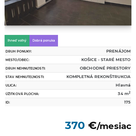
Ihneď voľný
Dobrá ponuka
PRENÁJOM
DRUH PONUKY:
KOŠICE - STARÉ MESTO
MESTO/OBEC:
OBCHODNÉ PRIESTORY
DRUH NEHNUTEĽNOSTI:
KOMPLETNÁ REKONŠTRUKCIA
STAV NEHNUTEĽNOSTI:
Hlavná
ULICA:
2
34 m
ÚŽITKOVÁ PLOCHA:
175
ID:
370
€
/mesiac