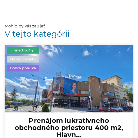
Mohlo by Vás zaujať
V tejto kategórii
Ihneď voľný
Dobrá lokalita
Dobrá ponuka
Prenájom lukratívneho
obchodného priestoru 400 m2,
Hlavn...