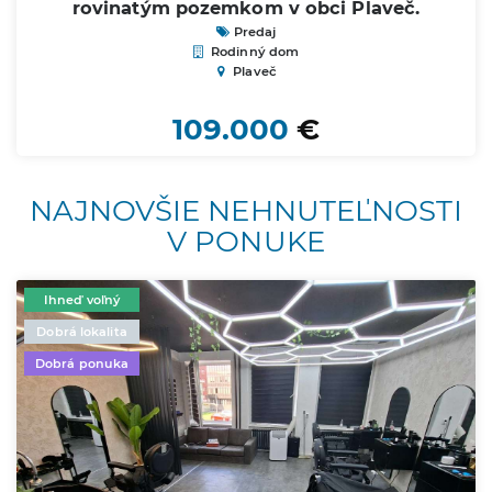
rovinatým pozemkom v obci Plaveč.
Predaj
Rodinný dom
Plaveč
109.000
€
NAJNOVŠIE NEHNUTEĽNOSTI
V PONUKE
Ihneď voľný
Dobrá lokalita
Dobrá ponuka