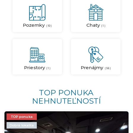
Pozemky
Chaty
( 10 )
( 1 )
Priestory
Prenájmy
( 1 )
( 56 )
TOP PONUKA
NEHNUTEĽNOSTÍ
TOP ponuka
Dobrá lokalita