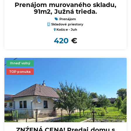
Prenájom murovaného skladu,
91m2, Južná trieda.
Prenájom
Skladové priestory
Košice - Juh
420
€
Ihneď voľný
TOP ponuka
ZNŹENÁ CENA! Predaj domu s