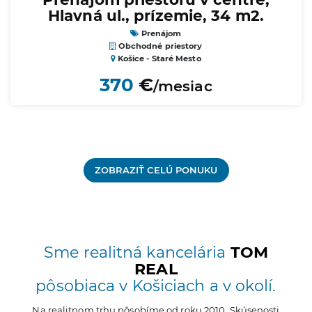
Hlavná ul., prízemie, 34 m2.
Prenájom
Obchodné priestory
Košice - Staré Mesto
370
€
/mesiac
ZOBRAZIŤ CELÚ PONUKU
Sme realitná kancelária
TOM
REAL
pôsobiaca v Košiciach a v okolí.
Na realitnom trhu pôsobíme od roku 2010. Skúsenosti