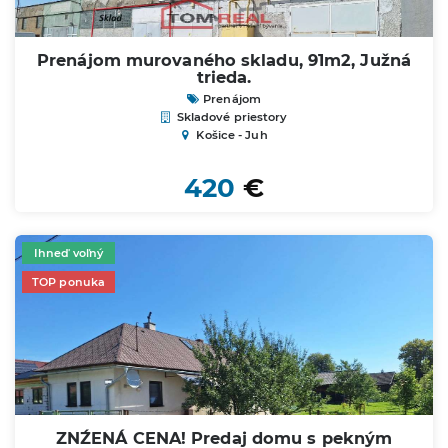
Prenájom murovaného skladu, 91m2, Južná
trieda.
Prenájom
Skladové priestory
Košice - Juh
420
€
Ihneď voľný
TOP ponuka
ZNŹENÁ CENA! Predaj domu s pekným