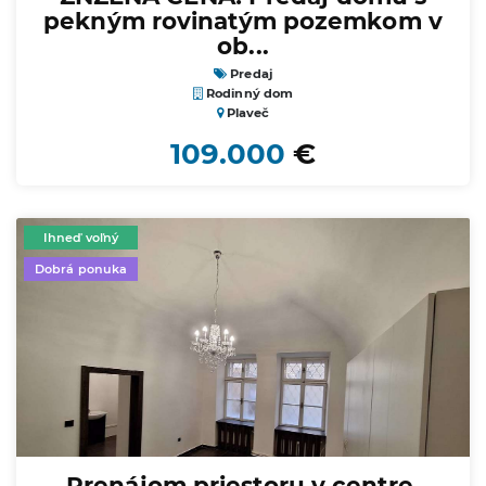
pekným rovinatým pozemkom v
ob...
Predaj
Rodinný dom
Plaveč
109.000
€
Ihneď voľný
Dobrá ponuka
Prenájom priestoru v centre,