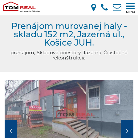
Tog
MENU
nav
Prenájom murovanej haly -
skladu 152 m2, Jazerná ul.,
Košice JUH.
prenajom, Skladové priestory, Jazerná, Čiastočná
rekonštrukcia