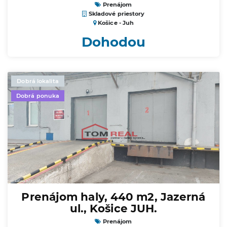
Prenájom
Skladové priestory
Košice - Juh
Dohodou
Dobrá lokalita
Dobrá ponuka
Prenájom haly, 440 m2, Jazerná
ul., Košice JUH.
Prenájom