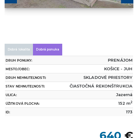
Dobrá lokalita
Dobrá ponuka
PRENÁJOM
DRUH PONUKY:
KOŠICE - JUH
MESTO/OBEC:
SKLADOVÉ PRIESTORY
DRUH NEHNUTEĽNOSTI:
ČIASTOČNÁ REKONŠTRUKCIA
STAV NEHNUTEĽNOSTI:
Jazerná
ULICA:
2
152 m
ÚŽITKOVÁ PLOCHA:
173
ID:
640
€