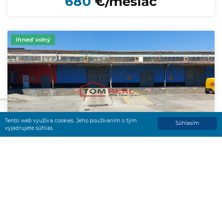
680
€/mesiac
Ihneď voľný
Tento web využíva cookies. Jeho používaním s tým
Súhlasím
vyjadrujete súhlas.
viac
Prenájom haly, 849m2, Jazerná
ul., Košice JUH.
Prenájom
Skladové priestory
Košice - Juh
3.560
€/mesiac