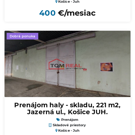
Košice - Juh
400
€/mesiac
Dobrá ponuka
Prenájom haly - skladu, 221 m2,
Jazerná ul., Košice JUH.
Prenájom
Skladové priestory
Košice - Juh