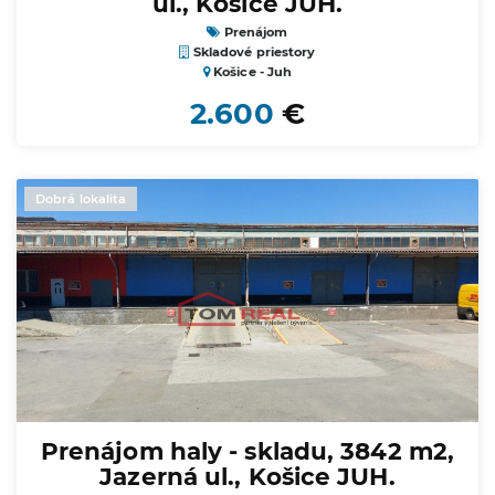
ul., Košice JUH.
Prenájom
Skladové priestory
Košice - Juh
2.600
€
Dobrá lokalita
Prenájom haly - skladu, 3842 m2,
Jazerná ul., Košice JUH.