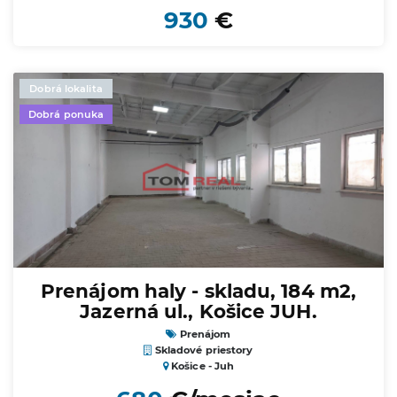
930
€
Dobrá lokalita
Dobrá ponuka
Prenájom haly - skladu, 184 m2,
Jazerná ul., Košice JUH.
Prenájom
Skladové priestory
Košice - Juh