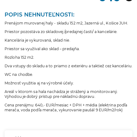
POPIS NEHNUTEĽNOSTI:
Prenájom murovanej haly - skladu 152 m2, Jazerná ul., Košice JUH.
Priestor pozostáva zo skladovej /predajnej časti/ a kancelárie.
Kancelária je vykurovaná, sklad nie.
Priestor sa využíval ako sklad – predajňa.
Rozloha 152 m2.
Dva vstupy do skladu a to priamo z exteriéru a taktiež cez kanceláriu.
WC na chodbe.
Možnosť využitia aj na výrobné účely.
Areál v ktorom sa hala nachádza je strážený a monitorovaný.
Výhodou je dobrý prístup pre nákladnú dopravu.
Cena prenájmu: 640,- EUR/mesiac + DPH + média (elektrina podľa
merača, voda podľa merača, vykurovanie paušál 9 EUR/m2/rok)