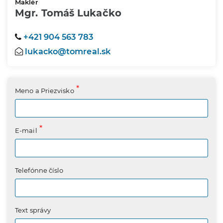
Maklér
Mgr. Tomáš Lukačko
+421 904 563 783
lukacko@tomreal.sk
Meno a Priezvisko
E-mail
Telefónne číslo
Text správy