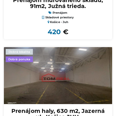
91m2, Južná trieda.
Prenájom
Skladové priestory
Košice - Juh
420
€
Dobrá lokalita
Dobrá ponuka
Prenájom haly, 630 m2, Jazerná